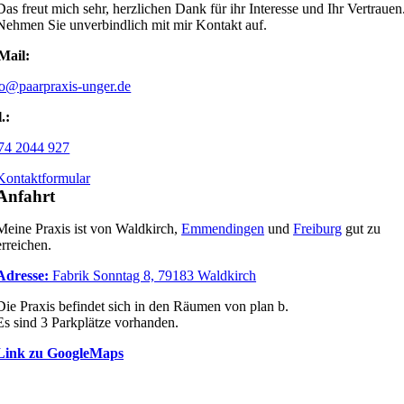
Das freut mich sehr, herzlichen Dank für ihr Interesse und Ihr Vertrauen
Nehmen Sie unverbindlich mit mir Kontakt auf.
Mail:
fo@paarpraxis-unger.de
.:
74 2044 927
Kontaktformular
Anfahrt
Meine Praxis ist von Waldkirch,
Emmendingen
und
Freiburg
gut zu
erreichen.
Adresse:
Fabrik Sonntag 8, 79183 Waldkirch
Die Praxis befindet sich in den Räumen von plan b.
Es sind 3 Parkplätze vorhanden.
Link zu GoogleMaps