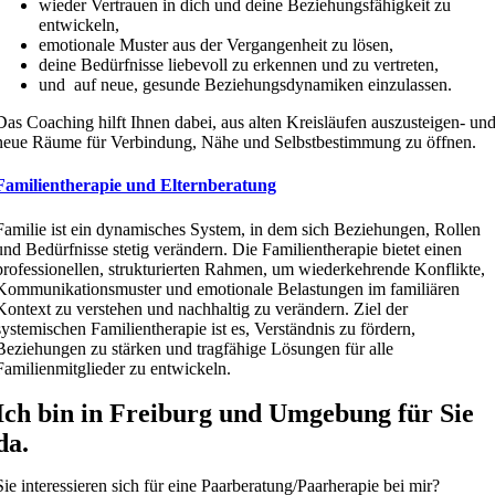
wieder Vertrauen in dich und deine Beziehungsfähigkeit zu
entwickeln,
emotionale Muster aus der Vergangenheit zu lösen,
deine Bedürfnisse liebevoll zu erkennen und zu vertreten,
und
auf neue, gesunde Beziehungsdynamiken einzulassen.
Das Coaching hilft Ihnen dabei, aus alten Kreisläufen auszusteigen- un
neue Räume für Verbindung, Nähe und Selbstbestimmung zu öffnen.
Familientherapie und Elternberatung
Familie ist ein dynamisches System, in dem sich Beziehungen, Rollen
und Bedürfnisse stetig verändern. Die Familientherapie bietet einen
professionellen, strukturierten Rahmen, um wiederkehrende Konflikte,
Kommunikationsmuster und emotionale Belastungen im familiären
Kontext zu verstehen und nachhaltig zu verändern. Ziel der
systemischen Familientherapie ist es, Verständnis zu fördern,
Beziehungen zu stärken und tragfähige Lösungen für alle
Familienmitglieder zu entwickeln.
Ich bin in Freiburg und Umgebung für Sie
da.
Sie interessieren sich für eine Paarberatung/Paarherapie bei mir?