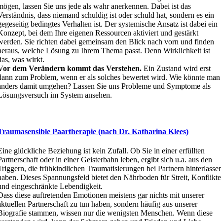
mögen, lassen Sie uns jede als wahr anerkennen. Dabei ist das
Verständnis, dass niemand schuldig ist oder schuld hat, sondern es ein
gegeseitig bedingtes Verhalten ist. Der systemische Ansatz ist dabei ein
Konzept, bei dem Ihre eigenen Ressourcen aktiviert und gestärkt
werden. Sie richten dabei gemeinsam den Blick nach vorn und finden
heraus, welche Lösung zu Ihrem Thema passt. Denn Wirklichkeit ist
das, was wirkt.
Vor dem Verändern kommt das Verstehen.
Ein Zustand wird erst
dann zum Problem, wenn er als solches bewertet wird. Wie könnte man
anders damit umgehen? Lassen Sie uns Probleme und Symptome als
Lösungsversuch im System ansehen.
Traumasensible Paartherapie (nach Dr. Katharina Klees)
Eine glückliche Beziehung ist kein Zufall. Ob Sie in einer erfüllten
Partnerschaft oder in einer Geisterbahn leben, ergibt sich u.a. aus den
Triggern, die frühkindlichen Traumatisierungen bei Partnern hinterlasse
haben. Dieses Spannungsfeld bietet den Nährboden für Streit, Konflikt
und eingeschränkte Lebendigkeit.
Dass diese auftretenden Emotionen meistens gar nichts mit unserer
aktuellen Partnerschaft zu tun haben, sondern häufig aus unserer
Biografie stammen, wissen nur die wenigsten Menschen. Wenn diese