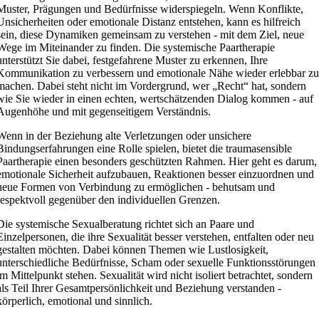
Muster, Prägungen und Bedürfnisse widerspiegeln. Wenn Konflikte,
Unsicherheiten oder emotionale Distanz entstehen, kann es hilfreich
sein, diese Dynamiken gemeinsam zu verstehen - mit dem Ziel, neue
Wege im Miteinander zu finden. Die systemische Paartherapie
unterstützt Sie dabei, festgefahrene Muster zu erkennen, Ihre
Kommunikation zu verbessern und emotionale Nähe wieder erlebbar z
machen. Dabei steht nicht im Vordergrund, wer „Recht“ hat, sondern
wie Sie wieder in einen echten, wertschätzenden Dialog kommen - auf
Augenhöhe und mit gegenseitigem Verständnis.
Wenn in der Beziehung alte Verletzungen oder unsichere
Bindungserfahrungen eine Rolle spielen, bietet die traumasensible
Paartherapie einen besonders geschützten Rahmen. Hier geht es darum,
emotionale Sicherheit aufzubauen, Reaktionen besser einzuordnen und
neue Formen von Verbindung zu ermöglichen - behutsam und
respektvoll gegenüber den individuellen Grenzen.
Die systemische Sexualberatung richtet sich an Paare und
Einzelpersonen, die ihre Sexualität besser verstehen, entfalten oder neu
gestalten möchten. Dabei können Themen wie Lustlosigkeit,
unterschiedliche Bedürfnisse, Scham oder sexuelle Funktionsstörungen
im Mittelpunkt stehen. Sexualität wird nicht isoliert betrachtet, sondern
als Teil Ihrer Gesamtpersönlichkeit und Beziehung verstanden -
körperlich, emotional und sinnlich.