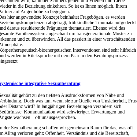
verstanden wird, kann der Schmerz gehen und Frieden und Liebe
wieder in die Beziehung einkehren. So ist es Ihnen möglich, Ihrem
Partner auf Augenhöhe zu begegnen.
Das hier angewendete Konzept beinhaltet Fragebögen, es werden
Beziehungskompetenzen abgefragt, frühkindliche Traumata aufgedeckt
und daraus resultierende Prägungen thematisiert. Ebenso wird das
gesamte Familiensystem angeschaut um transgenerationale Muster zu
erkennen und zu überwinden. All das passiert in einer wertschätzenden
Atmosphäre.
Körpertherapeutisch-bioenergetischen Interventionen sind sehr hilfreich
und werden in Rücksprache mit dem Paar in den Beratungsprozess
eingesetzt.
Systemische integrative Sexualberatung
Sexualität gehört zu den tiefsten Ausdrucksformen von Nähe und
Verbindung. Doch was tun, wenn sie zur Quelle von Unsicherheit, Frus
oder Distanz wird? In langjährigen Beziehungen verändern sich
Bedürfnisse. Kommunikation wird schwieriger. Erwartungen und
Ängste wachsen – oft unausgesprochen.
In der Sexualberatung schaffen wir gemeinsam Raum für das, was oft
im Alltag verloren geht: Offenheit, Verständnis und die Bereitschaft,