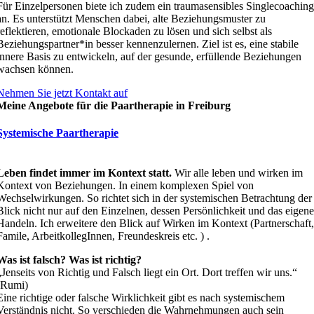
Für Einzelpersonen biete ich zudem ein traumasensibles Singlecoachin
an. Es unterstützt Menschen dabei, alte Beziehungsmuster zu
reflektieren, emotionale Blockaden zu lösen und sich selbst als
Beziehungspartner*in besser kennenzulernen. Ziel ist es, eine stabile
innere Basis zu entwickeln, auf der gesunde, erfüllende Beziehungen
wachsen können.
Nehmen Sie jetzt Kontakt auf
Meine Angebote für die Paartherapie in Freiburg
Systemische Paartherapie
Leben findet immer im Kontext statt.
Wir alle leben und wirken im
Kontext von Beziehungen. In einem komplexen Spiel von
Wechselwirkungen. So richtet sich in der systemischen Betrachtung der
Blick nicht nur auf den Einzelnen, dessen Persönlichkeit und das eigen
Handeln. Ich erweitere den Blick auf Wirken im Kontext (Partnerschaft
Famile, ArbeitkollegInnen, Freundeskreis etc. ) .
Was ist falsch? Was ist richtig?
„Jenseits von Richtig und Falsch liegt ein Ort. Dort treffen wir uns.“
(Rumi)
Eine richtige oder falsche Wirklichkeit gibt es nach systemischem
Verständnis nicht. So verschieden die Wahrnehmungen auch sein