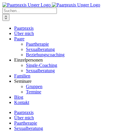
Zum
Inhalt
Suche
springen
nach:
Paarpraxis
Über mich
Paare
Paartherapie
Sexualberatung
Beziehungscoaching
Einzelpersonen
Single-Coaching
Sexualberatung
Familien
Seminare
Gruppen
Termine
Blog
Kontakt
Paarpraxis
Über mich
Paartherapie
Sexualberatung