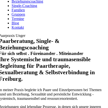
Beziehungscoaching
Single-Coaching
Familien
Gruppen
Termine
Blog
Kontakt
Paarpraxis Unger
Paarberatung, Single- &
Beziehungscoaching
Für sich selbst . Füreinander . Miteinander
Ihre Systemische und traumasensible
Begleitung für Paartherapie,
Sexualberatung & Selbstverbindung in
Freiburg.
In meiner Praxis begleite ich Paare und Einzelpersonen bei Themen
rund um Beziehung, Sexualität und persönliche Entwicklung -
systemisch, traumasensibel und ressourcenorientiert.
Beziehungen sind lebendige Prozesse, in denen sich unsere inneren