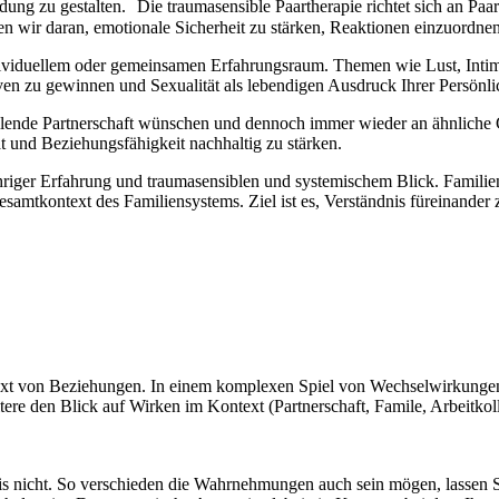
ndung zu gestalten. Die traumasensible Paartherapie richtet sich an Paa
ten wir daran, emotionale Sicherheit zu stärken, Reaktionen einzuordn
individuellem oder gemeinsamen Erfahrungsraum. Themen wie Lust, Int
tiven zu gewinnen und Sexualität als lebendigen Ausdruck Ihrer Persönli
füllende Partnerschaft wünschen und dennoch immer wieder an ähnliche
 und Beziehungsfähigkeit nachhaltig zu stärken.
jähriger Erfahrung und traumasensiblen und systemischem Blick. Famili
kontext des Familiensystems. Ziel ist es, Verständnis füreinander zu 
xt von Beziehungen. In einem komplexen Spiel von Wechselwirkungen. S
ere den Blick auf Wirken im Kontext (Partnerschaft, Famile, Arbeitkoll
nis nicht. So verschieden die Wahrnehmungen auch sein mögen, lassen Si