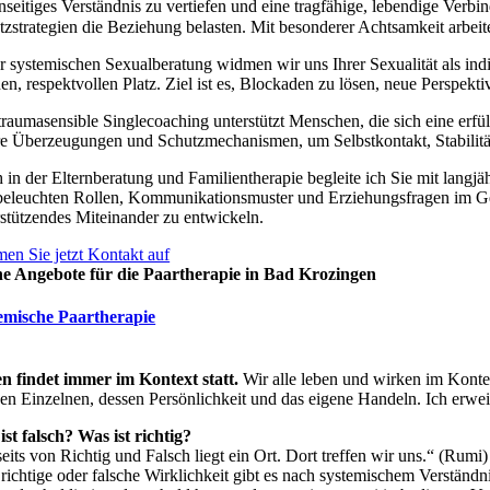
seitiges Verständnis zu vertiefen und eine tragfähige, lebendige Verbi
tzstrategien die Beziehung belasten. Mit besonderer Achtsamkeit arbei
er systemischen Sexualberatung widmen wir uns Ihrer Sexualität als 
en, respektvollen Platz. Ziel ist es, Blockaden zu lösen, neue Perspek
traumasensible Singlecoaching unterstützt Menschen, die sich eine er
re Überzeugungen und Schutzmechanismen, um Selbstkontakt, Stabilität
 in der Elternberatung und Familientherapie begleite ich Sie mit lang
beleuchten Rollen, Kommunikationsmuster und Erziehungsfragen im Gesamt
rstützendes Miteinander zu entwickeln.
en Sie jetzt Kontakt auf
e Angebote für die Paartherapie in Bad Krozingen
emische Paartherapie
n findet immer im Kontext statt.
Wir alle leben und wirken im Konte
en Einzelnen, dessen Persönlichkeit und das eigene Handeln. Ich erweit
ist falsch? Was ist richtig?
eits von Richtig und Falsch liegt ein Ort. Dort treffen wir uns.“ (Rumi)
 richtige oder falsche Wirklichkeit gibt es nach systemischem Verständ