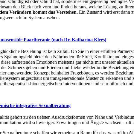
nd schuldig ist oder schuld hat, sondern es ein gegeseitig bedingtes Ve
insam den Blick nach vorn und finden heraus, welche Lösung zu Ihrem 
dem Verändern kommt das Verstehen.
Ein Zustand wird erst dann 
ngsversuch im System ansehen.
masensible Paartherapie (nach Dr. Katharina Klees)
glückliche Beziehung ist kein Zufall. Ob Sie in einer erfüllten Partners
es Spannungsfeld bietet den Nährboden für Streit, Konflikte und einge
 diese auftretenden Emotionen meistens gar nichts mit unserer aktuell
 der Schmerz gehen und Frieden und Liebe wieder in die Beziehung ein
hier angewendete Konzept beinhaltet Fragebögen, es werden Beziehung
liensystem angeschaut um transgenerationale Muster zu erkennen und z
ertherapeutisch-bioenergetischen Interventionen sind sehr hilfreich un
emische integrative Sexualberatung
alität gehört zu den tiefsten Ausdrucksformen von Nähe und Verbindung
unikation wird schwieriger. Erwartungen und Ängste wachsen – oft 
r Sexualberatung schaffen wir gemeinsam Raum für das, was oft im Allta