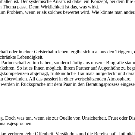
rhalten ist. Der systemische Ansatz ist dabei ein Konzept, bei dem Ihre
Thema passt. Denn Wirklichkeit ist das, was wirkt.
zum Problem, wenn er als solches bewertet wird. Wie könnte man and
chaft oder in einer Geisterbahn leben, ergibt sich u.a. aus den Triggern
schränkte Lebendigkeit.
en Partnerschaft zu tun haben, sondern häufig aus unserer Biografie s
kehren. So ist es Ihnen möglich, Ihrem Partner auf Augenhöhe zu beg
skompetenzen abgefragt, frühkindliche Traumata aufgedeckt und daraus
u überwinden. All das passiert in einer wertschätzenden Atmosphäre.
d werden in Rücksprache mit dem Paar in den Beratungsprozess eingeset
. Doch was tun, wenn sie zur Quelle von Unsicherheit, Frust oder Dis
unausgesprochen.
g verloren geht: Offenheit, Verständnis und die Bereitschaft, Intimität