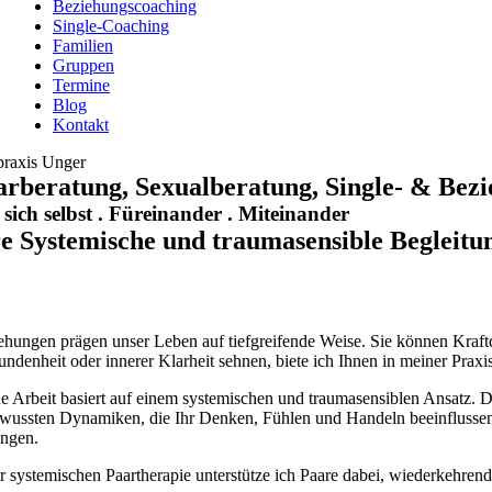
Beziehungscoaching
Single-Coaching
Familien
Gruppen
Termine
Blog
Kontakt
praxis Unger
arberatung, Sexualberatung, Single- & Bez
 sich selbst . Füreinander . Miteinander
re Systemische und traumasensible Begleitu
ehungen prägen unser Leben auf tiefgreifende Weise. Sie können Kraftq
undenheit oder innerer Klarheit sehnen, biete ich Ihnen in meiner Pra
e Arbeit basiert auf einem systemischen und traumasensiblen Ansatz. D
wussten Dynamiken, die Ihr Denken, Fühlen und Handeln beeinflussen. 
ngen.
er systemischen Paartherapie unterstütze ich Paare dabei, wiederkehre