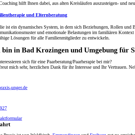
Coaching hilft Ihnen dabei, aus alten Kreisläufen auszusteigen- und 
lientherapie und Elternberatung
lie ist ein dynamisches System, in dem sich Beziehungen, Rollen und Be
unikationsmuster und emotionale Belastungen im familiären Kontext zu 
fähige Lösungen für alle Familienmitglieder zu entwickeln.
h bin in Bad Krozingen und Umgebung für Si
nteressieren sich für eine Paarberatung/Paarherapie bei mir?
freut mich sehr, herzlichen Dank für ihr Interesse und Ihr Vertrauen. N
raxis-unger.de
 927
aktformular
ahrt