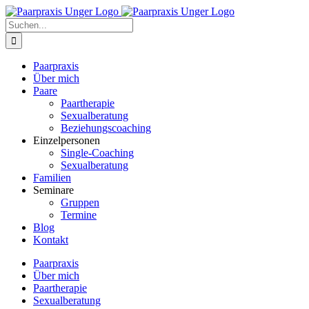
Zum
Inhalt
Suche
springen
nach:
Paarpraxis
Über mich
Paare
Paartherapie
Sexualberatung
Beziehungscoaching
Einzelpersonen
Single-Coaching
Sexualberatung
Familien
Seminare
Gruppen
Termine
Blog
Kontakt
Paarpraxis
Über mich
Paartherapie
Sexualberatung