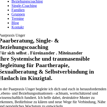
Beziehungscoaching
Single-Coaching
Familien
Gruppen
Termine
Blog
Kontakt
Paarpraxis Unger
Paarberatung, Single- &
Beziehungscoaching
Für sich selbst . Füreinander . Miteinander
Ihre Systemische und traumasensible
Begleitung für Paartherapie,
Sexualberatung & Selbstverbindung in
Haslach im Kinzigtal.
In der Paarpraxis Unger begleite ich dich und euch in herausfordernden
Lebens- und Beziehungssituationen - achtsam, wertschätzend und
wissenschaftlich fundiert. Ich helfe dabei, destruktive Muster zu
erkennen, Bedürfnisse zu klären und neue Wege für Verbindung, Nähe
und persönliches Wachstum zu entwickeln.