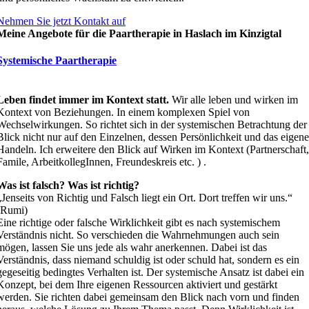
Nehmen Sie jetzt Kontakt auf
Meine Angebote für die Paartherapie in Haslach im Kinzigtal
Systemische Paartherapie
Leben findet immer im Kontext statt.
Wir alle leben und wirken im
Kontext von Beziehungen. In einem komplexen Spiel von
Wechselwirkungen. So richtet sich in der systemischen Betrachtung der
Blick nicht nur auf den Einzelnen, dessen Persönlichkeit und das eigen
Handeln. Ich erweitere den Blick auf Wirken im Kontext (Partnerschaft
Famile, ArbeitkollegInnen, Freundeskreis etc. ) .
Was ist falsch? Was ist richtig?
„Jenseits von Richtig und Falsch liegt ein Ort. Dort treffen wir uns.“
(Rumi)
Eine richtige oder falsche Wirklichkeit gibt es nach systemischem
Verständnis nicht. So verschieden die Wahrnehmungen auch sein
mögen, lassen Sie uns jede als wahr anerkennen. Dabei ist das
Verständnis, dass niemand schuldig ist oder schuld hat, sondern es ein
gegeseitig bedingtes Verhalten ist. Der systemische Ansatz ist dabei ein
Konzept, bei dem Ihre eigenen Ressourcen aktiviert und gestärkt
werden. Sie richten dabei gemeinsam den Blick nach vorn und finden