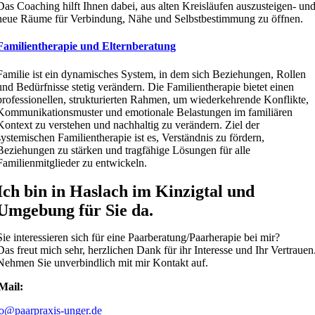
Das Coaching hilft Ihnen dabei, aus alten Kreisläufen auszusteigen- un
neue Räume für Verbindung, Nähe und Selbstbestimmung zu öffnen.
Familientherapie und Elternberatung
Familie ist ein dynamisches System, in dem sich Beziehungen, Rollen
und Bedürfnisse stetig verändern. Die Familientherapie bietet einen
professionellen, strukturierten Rahmen, um wiederkehrende Konflikte,
Kommunikationsmuster und emotionale Belastungen im familiären
Kontext zu verstehen und nachhaltig zu verändern. Ziel der
systemischen Familientherapie ist es, Verständnis zu fördern,
Beziehungen zu stärken und tragfähige Lösungen für alle
Familienmitglieder zu entwickeln.
Ich bin in Haslach im Kinzigtal und
Umgebung für Sie da.
Sie interessieren sich für eine Paarberatung/Paarherapie bei mir?
Das freut mich sehr, herzlichen Dank für ihr Interesse und Ihr Vertrauen
Nehmen Sie unverbindlich mit mir Kontakt auf.
Mail:
fo@paarpraxis-unger.de