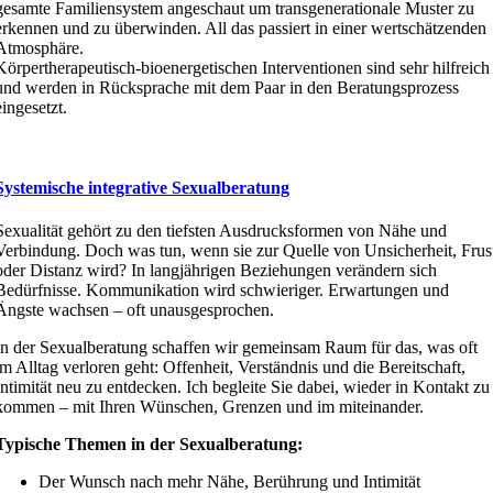
gesamte Familiensystem angeschaut um transgenerationale Muster zu
erkennen und zu überwinden. All das passiert in einer wertschätzenden
Atmosphäre.
Körpertherapeutisch-bioenergetischen Interventionen sind sehr hilfreich
und werden in Rücksprache mit dem Paar in den Beratungsprozess
eingesetzt.
Systemische integrative Sexualberatung
Sexualität gehört zu den tiefsten Ausdrucksformen von Nähe und
Verbindung. Doch was tun, wenn sie zur Quelle von Unsicherheit, Frus
oder Distanz wird? In langjährigen Beziehungen verändern sich
Bedürfnisse. Kommunikation wird schwieriger. Erwartungen und
Ängste wachsen – oft unausgesprochen.
In der Sexualberatung schaffen wir gemeinsam Raum für das, was oft
im Alltag verloren geht: Offenheit, Verständnis und die Bereitschaft,
Intimität neu zu entdecken. Ich begleite Sie dabei, wieder in Kontakt zu
kommen – mit Ihren Wünschen, Grenzen und im miteinander.
Typische Themen in der Sexualberatung:
Der Wunsch nach mehr Nähe, Berührung und Intimität