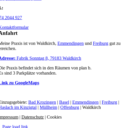
.:
74 2044 927
Kontaktformular
Anfahrt
Meine Praxis ist von Waldkirch,
Emmendingen
und
Freiburg
gut zu
erreichen.
Adresse:
Fabrik Sonntag 8, 79183 Waldkirch
Die Praxis befindet sich in den Räumen von plan b.
Es sind 3 Parkplätze vorhanden.
Link zu GoogleMaps
Einzugsgebiete:
Bad Krozingen
|
Basel
|
Emmendingen
|
Freiburg
|
Haslach im Kinzigtal
|
Müllheim
|
Offenburg
| Waldkirch
Impressum
|
Datenschutz
|
Cookies
Page load link