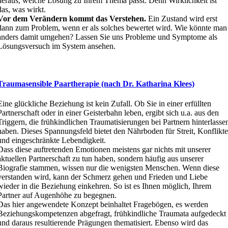
heraus, welche Lösung zu Ihrem Thema passt. Denn Wirklichkeit ist
das, was wirkt.
Vor dem Verändern kommt das Verstehen.
Ein Zustand wird erst
dann zum Problem, wenn er als solches bewertet wird. Wie könnte man
anders damit umgehen? Lassen Sie uns Probleme und Symptome als
Lösungsversuch im System ansehen.
Traumasensible Paartherapie (nach Dr. Katharina Klees)
Eine glückliche Beziehung ist kein Zufall. Ob Sie in einer erfüllten
Partnerschaft oder in einer Geisterbahn leben, ergibt sich u.a. aus den
Triggern, die frühkindlichen Traumatisierungen bei Partnern hinterlasse
haben. Dieses Spannungsfeld bietet den Nährboden für Streit, Konflikt
und eingeschränkte Lebendigkeit.
Dass diese auftretenden Emotionen meistens gar nichts mit unserer
aktuellen Partnerschaft zu tun haben, sondern häufig aus unserer
Biografie stammen, wissen nur die wenigsten Menschen. Wenn diese
verstanden wird, kann der Schmerz gehen und Frieden und Liebe
wieder in die Beziehung einkehren. So ist es Ihnen möglich, Ihrem
Partner auf Augenhöhe zu begegnen.
Das hier angewendete Konzept beinhaltet Fragebögen, es werden
Beziehungskompetenzen abgefragt, frühkindliche Traumata aufgedeckt
und daraus resultierende Prägungen thematisiert. Ebenso wird das