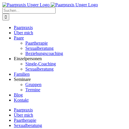
Zum
Inhalt
Suche
springen
nach:
Paarpraxis
Über mich
Paare
Paartherapie
Sexualberatung
Beziehungscoaching
Einzelpersonen
Single-Coaching
Sexualberatung
Familien
Seminare
Gruppen
Termine
Blog
Kontakt
Paarpraxis
Über mich
Paartherapie
Sexualberatung