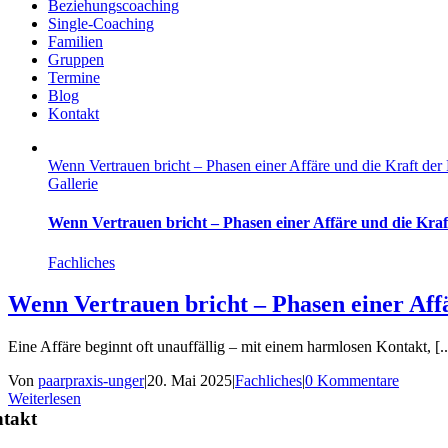
Beziehungscoaching
Single-Coaching
Familien
Gruppen
Termine
Blog
Kontakt
Wenn Vertrauen bricht – Phasen einer Affäre und die Kraft der 
Gallerie
Wenn Vertrauen bricht – Phasen einer Affäre und die Kraf
Fachliches
Wenn Vertrauen bricht – Phasen einer Aff
Eine Affäre beginnt oft unauffällig – mit einem harmlosen Kontakt, [..
Von
paarpraxis-unger
|
20. Mai 2025
|
Fachliches
|
0 Kommentare
Weiterlesen
takt