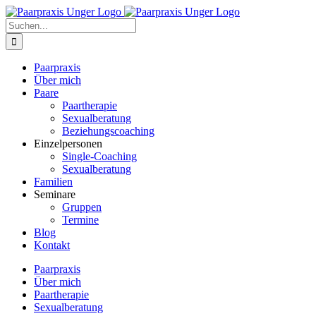
Zum
Inhalt
Suche
springen
nach:
Paarpraxis
Über mich
Paare
Paartherapie
Sexualberatung
Beziehungscoaching
Einzelpersonen
Single-Coaching
Sexualberatung
Familien
Seminare
Gruppen
Termine
Blog
Kontakt
Paarpraxis
Über mich
Paartherapie
Sexualberatung