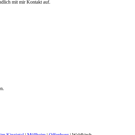
lich mit mir Kontakt auf.
en.
im Kinzigtal
|
Müllheim
|
Offenburg
| Waldkirch