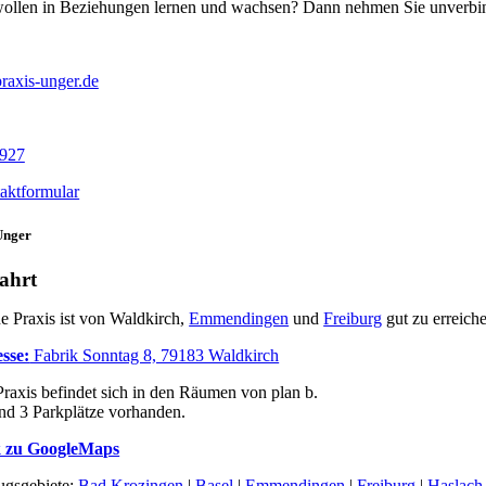
wollen in Beziehungen lernen und wachsen? Dann nehmen Sie unverbind
raxis-unger.de
 927
aktformular
Unger
ahrt
e Praxis ist von Waldkirch,
Emmendingen
und
Freiburg
gut zu erreich
sse:
Fabrik Sonntag 8, 79183 Waldkirch
Praxis befindet sich in den Räumen von plan b.
ind 3 Parkplätze vorhanden.
 zu GoogleMaps
ugsgebiete:
Bad Krozingen
|
Basel
|
Emmendingen
|
Freiburg
|
Haslach 